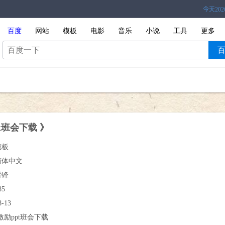
百度
网站
模板
电影
音乐
小说
工具
更多
t班会下载 》
模板
简体中文
雷锋
85
8-13
激励ppt班会下载