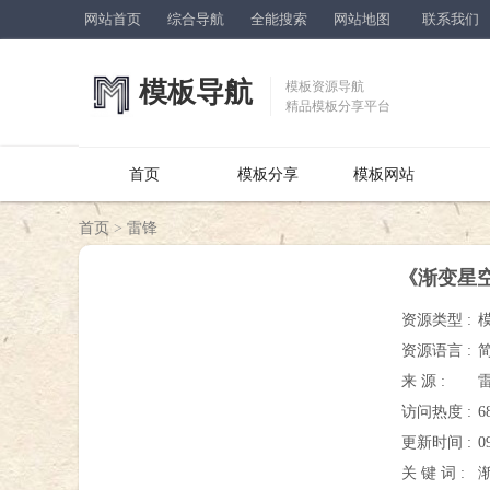
网站首页
综合导航
全能搜索
网站地图
联系我们
模板导航
模板资源导航
精品模板分享平台
首页
模板分享
模板网站
首页
>
雷锋
《渐变星空
资源类型 :
资源语言 :
来 源 :
访问热度 :
6
更新时间 :
0
关 键 词 :