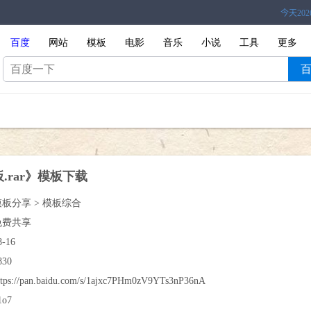
百度
网站
模板
电影
音乐
小说
工具
更多
.rar》模板下载
模板分享 > 模板综合
免费共享
8-16
830
ttps://pan.baidu.com/s/1ajxc7PHm0zV9YTs3nP36nA
1o7