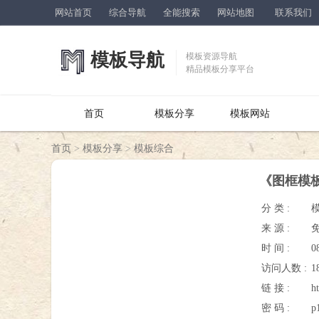
网站首页
综合导航
全能搜索
网站地图
联系我们
模板导航
模板资源导航
精品模板分享平台
首页
模板分享
模板网站
首页
>
模板分享
>
模板综合
《图框模板
分 类 :
来 源 :
时 间 :
0
访问人数 :
1
链 接 :
h
密 码 :
p