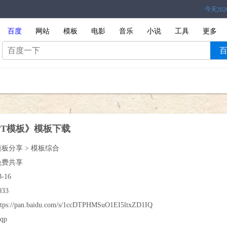
百度
网站
模板
电影
音乐
小说
工具
更多
PPT模板》模板下载
模板分享 > 模板综合
免费共享
8-16
033
ttps://pan.baidu.com/s/1ccDTPHMSuO1EI5ltxZD1IQ
jqp