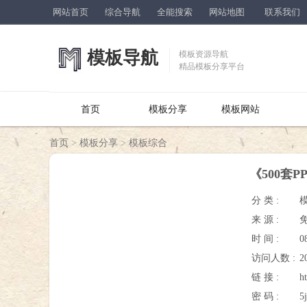
网站首页
综合导航
全能搜索
网站地图
联系我们
模板导航
模板资源导航
精品模板分享平台
首页
模板分享
模板网站
首页
>
模板分享
>
模板综合
《500套
分 类 :
来 源 :
时 间 :
0
访问人数 :
2
链 接 :
h
密 码 :
5